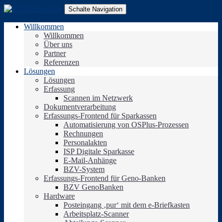
Schalte Navigation
Willkommen
Willkommen
Über uns
Partner
Referenzen
Lösungen
Lösungen
Erfassung
Scannen im Netzwerk
Dokumentverarbeitung
Erfassungs-Frontend für Sparkassen
Automatisierung von OSPlus-Prozessen
Rechnungen
Personalakten
ISP Digitale Sparkasse
E-Mail-Anhänge
BZV-System
Erfassungs-Frontend für Geno-Banken
BZV GenoBanken
Hardware
Posteingang ‚pur‘ mit dem e-Briefkasten
Arbeitsplatz-Scanner