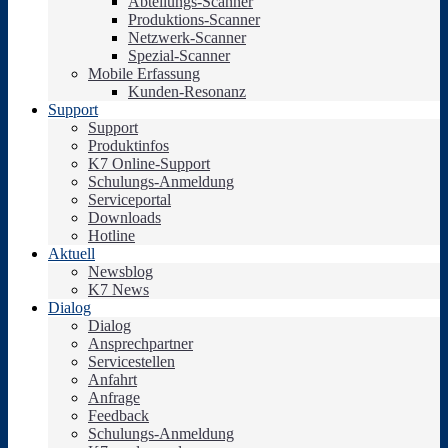
Abteilungs-Scanner
Produktions-Scanner
Netzwerk-Scanner
Spezial-Scanner
Mobile Erfassung
Kunden-Resonanz
Support
Support
Produktinfos
K7 Online-Support
Schulungs-Anmeldung
Serviceportal
Downloads
Hotline
Aktuell
Newsblog
K7 News
Dialog
Dialog
Ansprechpartner
Servicestellen
Anfahrt
Anfrage
Feedback
Schulungs-Anmeldung