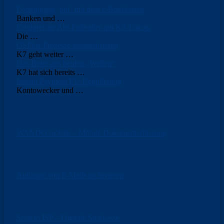
Posteingang ‚pur‘ mit dem e-Briefkasten
Banken und
…
Erfolgreiche Abi-Fußballer mit K7-Trikots
Die
…
OSPlus-Prozesse automatisieren
K7 geht weiter
…
Das Beste aus beiden „Welten“
K7 hat sich bereits
…
Instant Payment EU-Regulierung
Kontowecker und
…
WANDO mobile – Mobile Dokumenterfassung
Anhänge von E-Mails archivieren
Scan to ISP – Digitale Sparkasse