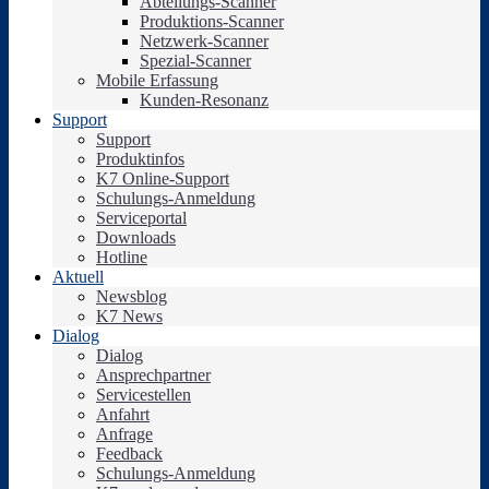
Abteilungs-Scanner
Produktions-Scanner
Netzwerk-Scanner
Spezial-Scanner
Mobile Erfassung
Kunden-Resonanz
Support
Support
Produktinfos
K7 Online-Support
Schulungs-Anmeldung
Serviceportal
Downloads
Hotline
Aktuell
Newsblog
K7 News
Dialog
Dialog
Ansprechpartner
Servicestellen
Anfahrt
Anfrage
Feedback
Schulungs-Anmeldung