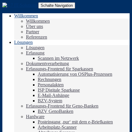
Schalte Navigation
Willkommen
Willkommen
Über uns
Partner
Referenzen
Lösungen
Lösungen
Erfassung
Scannen im Netzwerk
Dokumentverarbeitung
Erfassungs-Frontend für Sparkassen
Automatisierung von OSPlus-Prozessen
Rechnungen
Personalakten
ISP Digitale Sparkasse
E-Mail-Anhänge
BZV-System
Erfassungs-Frontend für Geno-Banken
BZV GenoBanken
Hardware
Posteingang ‚pur‘ mit dem e-Briefkasten
Arbeitsplatz-Scanner