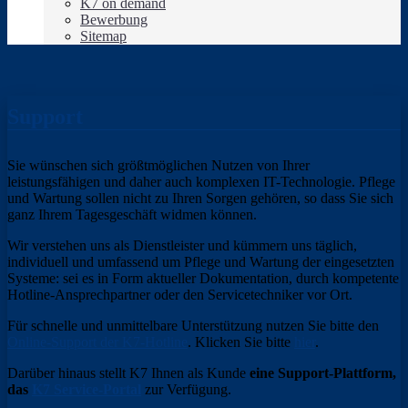
K7 on demand
Bewerbung
Sitemap
Support
Sie wünschen sich größtmöglichen Nutzen von Ihrer
leistungsfähigen und daher auch komplexen IT-Technologie. Pflege
und Wartung sollen nicht zu Ihren Sorgen gehören, so dass Sie sich
ganz Ihrem Tagesgeschäft widmen können.
Wir verstehen uns als Dienstleister und kümmern uns täglich,
individuell und umfassend um Pflege und Wartung der eingesetzten
Systeme: sei es in Form aktueller Dokumentation, durch kompetente
Hotline-Ansprechpartner oder den Servicetechniker vor Ort.
Für schnelle und unmittelbare Unterstützung nutzen Sie bitte den
Online-Support der K7-Hotline
. Klicken Sie bitte
hier
.
Darüber hinaus stellt K7 Ihnen als Kunde
eine Support-Plattform,
das
K7 Service-Portal
zur Verfügung.