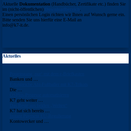
Aktuelle
Dokumentation
(Handbücher, Zertifikate etc.) finden Sie
im (nicht-öffentlichen)
Downloadbereich
.
Einen persönlichen Login richten wir Ihnen auf Wunsch gerne ein.
Bitte senden Sie uns hierfür eine E-Mail an
info@k7-it.de
.
Aktuelles
Posteingang ‚pur‘ mit dem e-Briefkasten
Banken und
…
Erfolgreiche Abi-Fußballer mit K7-Trikots
Die
…
OSPlus-Prozesse automatisieren
K7 geht weiter
…
Das Beste aus beiden „Welten“
K7 hat sich bereits
…
Instant Payment EU-Regulierung
Kontowecker und
…