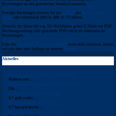
Rechnungen an den geforderten Standard anpassen.
Etwaige Rückfragen können Sie per
E-Mail
, per
Serviceportal-
Ticket
oder telefonisch (09131-400 33 77) klären.
Hinweis: Im Sinne der o.g. EU-Richtlinien gelten E-Mails mit PDF-
Rechnungsanhang oder gescannte PDFs nicht als elektronische
Rechnungen.
Falls Sie
„WANDO Rechnungsbuch“
noch nicht einsetzen, freuen
wir uns über eine Anfrage an unseren
Vertrieb
.
Aktuelles
Posteingang ‚pur‘ mit dem e-Briefkasten
Banken und
…
Erfolgreiche Abi-Fußballer mit K7-Trikots
Die
…
OSPlus-Prozesse automatisieren
K7 geht weiter
…
Das Beste aus beiden „Welten“
K7 hat sich bereits
…
Instant Payment EU-Regulierung