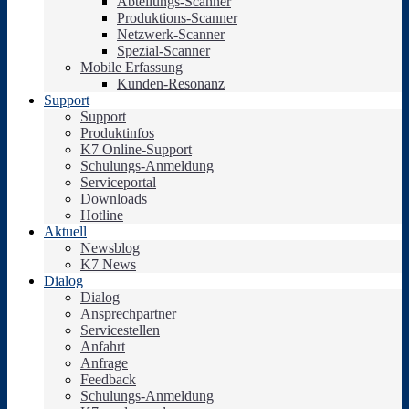
Abteilungs-Scanner
Produktions-Scanner
Netzwerk-Scanner
Spezial-Scanner
Mobile Erfassung
Kunden-Resonanz
Support
Support
Produktinfos
K7 Online-Support
Schulungs-Anmeldung
Serviceportal
Downloads
Hotline
Aktuell
Newsblog
K7 News
Dialog
Dialog
Ansprechpartner
Servicestellen
Anfahrt
Anfrage
Feedback
Schulungs-Anmeldung