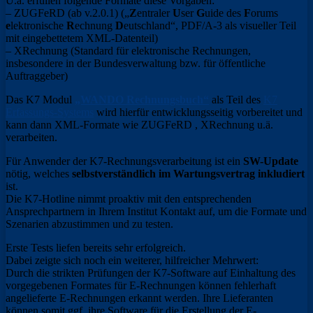
U.a. erfüllen folgende Formate diese Vorgaben:
– ZUGFeRD (ab v.2.0.1) („
Z
entraler
U
ser
G
uide des
F
orums
e
lektronische
R
echnung
D
eutschland“, PDF/A-3 als visueller Teil
mit eingebettetem XML-Datenteil)
– XRechnung (Standard für elektronische Rechnungen,
insbesondere in der Bundesverwaltung bzw. für öffentliche
Auftraggeber)
Das K7 Modul
„WANDO Rechnungsbuch“
als Teil des
K7
Erfassungs-Systems
wird hierfür entwicklungsseitig vorbereitet und
kann dann XML-Formate wie ZUGFeRD , XRechnung u.ä.
verarbeiten.
Für Anwender der K7-Rechnungsverarbeitung ist ein
SW-Update
nötig, welches
selbstverständlich im Wartungsvertrag inkludiert
ist.
Die K7-Hotline nimmt proaktiv mit den entsprechenden
Ansprechpartnern in Ihrem Institut Kontakt auf, um die Formate und
Szenarien abzustimmen und zu testen.
Erste Tests liefen bereits sehr erfolgreich.
Dabei zeigte sich noch ein weiterer, hilfreicher Mehrwert:
Durch die strikten Prüfungen der K7-Software auf Einhaltung des
vorgegebenen Formates für E-Rechnungen können fehlerhaft
angelieferte E-Rechnungen erkannt werden. Ihre Lieferanten
können somit ggf. ihre Software für die Erstellung der E-