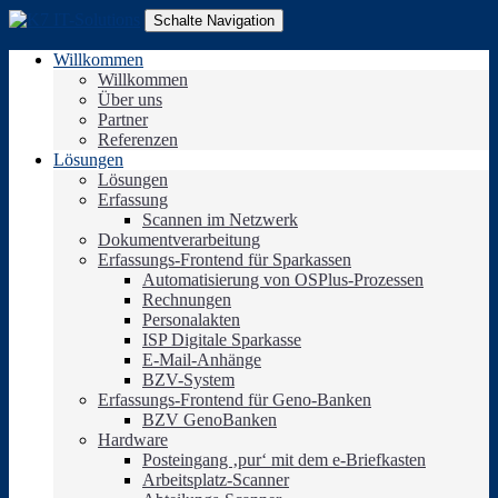
Schalte Navigation
Willkommen
Willkommen
Über uns
Partner
Referenzen
Lösungen
Lösungen
Erfassung
Scannen im Netzwerk
Dokumentverarbeitung
Erfassungs-Frontend für Sparkassen
Automatisierung von OSPlus-Prozessen
Rechnungen
Personalakten
ISP Digitale Sparkasse
E-Mail-Anhänge
BZV-System
Erfassungs-Frontend für Geno-Banken
BZV GenoBanken
Hardware
Posteingang ‚pur‘ mit dem e-Briefkasten
Arbeitsplatz-Scanner