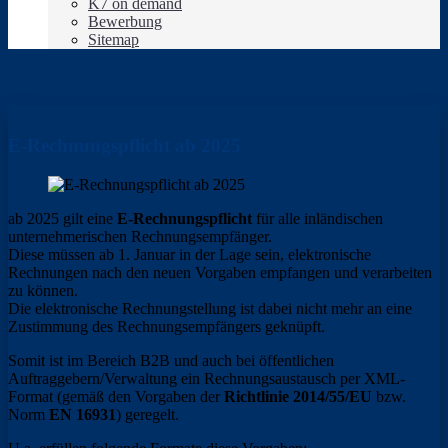
K7 on demand
Bewerbung
Sitemap
E-Rechnungspflicht ab 2025
ab 2025 gilt eine
E-Rechnungspflicht
für alle inländischen
unternehmerischen Rechnungsempfänger.
Diese müssen ab 1. Januar in der Lage sein, elektronische
Rechnungen nach den neuen Vorgaben empfangen und verarbeiten
zu können.
Die elektronische Rechnungstellung ist dabei nicht mehr an eine
Zustimmung des Rechnungsempfängers geknüpft.
Somit ist im Bereich B2B und auch bei öffentlichen
Auftraggebern/Verwaltung ein Rechnungsaustausch per XML-
Format (gemäß den Vorgaben der
Richtlinie 2014/55/EU
bzw.
Norm
EN 16931
) geregelt.