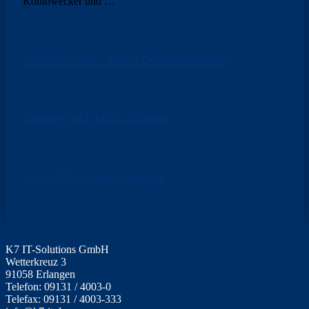
Kontowecker und
…
WANDO mobile – Mobile Dokumenterfassung
Anhänge von E-Mails archivieren
Scan to ISP – Digitale Sparkasse
K7 IT-Solutions GmbH
Wetterkreuz 3
91058 Erlangen
Telefon: 09131 / 4003-0
Telefax: 09131 / 4003-333