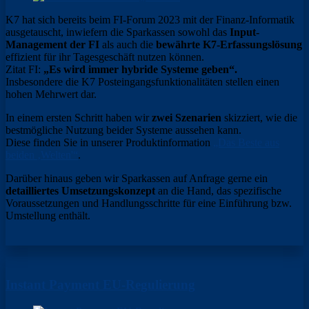
K7 hat sich bereits beim FI-Forum 2023 mit der Finanz-Informatik
ausgetauscht, inwiefern die Sparkassen sowohl das
Input-
Management der FI
als auch die
bewährte K7-Erfassungslösung
effizient für ihr Tagesgeschäft nutzen können.
Zitat FI:
„Es wird immer hybride Systeme geben“.
Insbesondere die K7 Posteingangsfunktionalitäten stellen einen
hohen Mehrwert dar.
In einem ersten Schritt haben wir
zwei Szenarien
skizziert, wie die
bestmögliche Nutzung beider Systeme aussehen kann.
Diese finden Sie in unserer Produktinformation
„Das Beste aus
beiden ‚Welten'“
.
Darüber hinaus geben wir Sparkassen auf Anfrage gerne ein
detailliertes Umsetzungskonzept
an die Hand, das spezifische
Voraussetzungen und Handlungsschritte für eine Einführung bzw.
Umstellung enthält.
Instant Payment EU-Regulierung