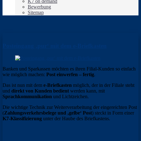
K7 on demand
Bewerbung
Sitemap
Posteingang ‚pur‘ mit dem e-Briefkasten
Banken und Sparkassen möchten es ihren Filial-Kunden so einfach
wie möglich machen:
Post einwerfen – fertig
.
Das ist nun mit dem
e-Briefkasten
möglich, der in der Filiale steht
und
direkt von Kunden bedient
werden kann, mit
Sprachkommunikation
und Lichtzeichen.
Die wichtige Technik zur Weiterverarbeitung der eingereichten Post
(
Zahlungsverkehrsbelege und ‚gelbe‘ Post
) steckt in Form einer
K7-Klassifizierung
unter der Haube des Briefkastens.