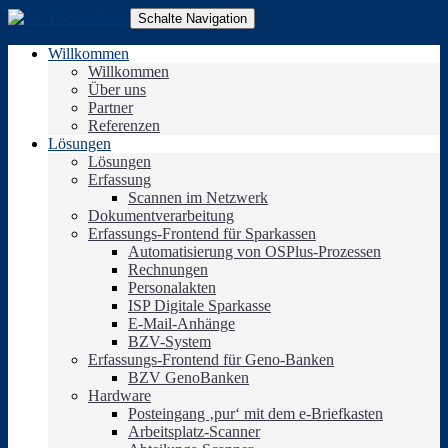
Schalte Navigation
Willkommen
Willkommen
Über uns
Partner
Referenzen
Lösungen
Lösungen
Erfassung
Scannen im Netzwerk
Dokumentverarbeitung
Erfassungs-Frontend für Sparkassen
Automatisierung von OSPlus-Prozessen
Rechnungen
Personalakten
ISP Digitale Sparkasse
E-Mail-Anhänge
BZV-System
Erfassungs-Frontend für Geno-Banken
BZV GenoBanken
Hardware
Posteingang ‚pur‘ mit dem e-Briefkasten
Arbeitsplatz-Scanner