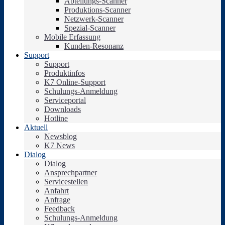
Abteilungs-Scanner
Produktions-Scanner
Netzwerk-Scanner
Spezial-Scanner
Mobile Erfassung
Kunden-Resonanz
Support
Support
Produktinfos
K7 Online-Support
Schulungs-Anmeldung
Serviceportal
Downloads
Hotline
Aktuell
Newsblog
K7 News
Dialog
Dialog
Ansprechpartner
Servicestellen
Anfahrt
Anfrage
Feedback
Schulungs-Anmeldung