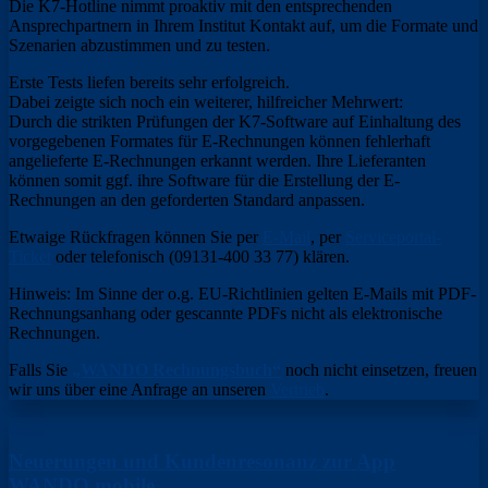
Die K7-Hotline nimmt proaktiv mit den entsprechenden
Ansprechpartnern in Ihrem Institut Kontakt auf, um die Formate und
Szenarien abzustimmen und zu testen.
Erste Tests liefen bereits sehr erfolgreich.
Dabei zeigte sich noch ein weiterer, hilfreicher Mehrwert:
Durch die strikten Prüfungen der K7-Software auf Einhaltung des
vorgegebenen Formates für E-Rechnungen können fehlerhaft
angelieferte E-Rechnungen erkannt werden. Ihre Lieferanten
können somit ggf. ihre Software für die Erstellung der E-
Rechnungen an den geforderten Standard anpassen.
Etwaige Rückfragen können Sie per
E-Mail
, per
Serviceportal-
Ticket
oder telefonisch (09131-400 33 77) klären.
Hinweis: Im Sinne der o.g. EU-Richtlinien gelten E-Mails mit PDF-
Rechnungsanhang oder gescannte PDFs nicht als elektronische
Rechnungen.
Falls Sie
„WANDO Rechnungsbuch“
noch nicht einsetzen, freuen
wir uns über eine Anfrage an unseren
Vertrieb
.
Neuerungen und Kundenresonanz zur App
WANDO mobile