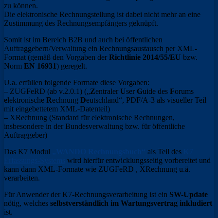
zu können.
Die elektronische Rechnungstellung ist dabei nicht mehr an eine
Zustimmung des Rechnungsempfängers geknüpft.
Somit ist im Bereich B2B und auch bei öffentlichen
Auftraggebern/Verwaltung ein Rechnungsaustausch per XML-
Format (gemäß den Vorgaben der
Richtlinie 2014/55/EU
bzw.
Norm
EN 16931
) geregelt.
U.a. erfüllen folgende Formate diese Vorgaben:
– ZUGFeRD (ab v.2.0.1) („
Z
entraler
U
ser
G
uide des
F
orums
e
lektronische
R
echnung
D
eutschland“, PDF/A-3 als visueller Teil
mit eingebettetem XML-Datenteil)
– XRechnung (Standard für elektronische Rechnungen,
insbesondere in der Bundesverwaltung bzw. für öffentliche
Auftraggeber)
Das K7 Modul
„WANDO Rechnungsbuch“
als Teil des
K7
Erfassungs-Systems
wird hierfür entwicklungsseitig vorbereitet und
kann dann XML-Formate wie ZUGFeRD , XRechnung u.ä.
verarbeiten.
Für Anwender der K7-Rechnungsverarbeitung ist ein
SW-Update
nötig, welches
selbstverständlich im Wartungsvertrag inkludiert
ist.