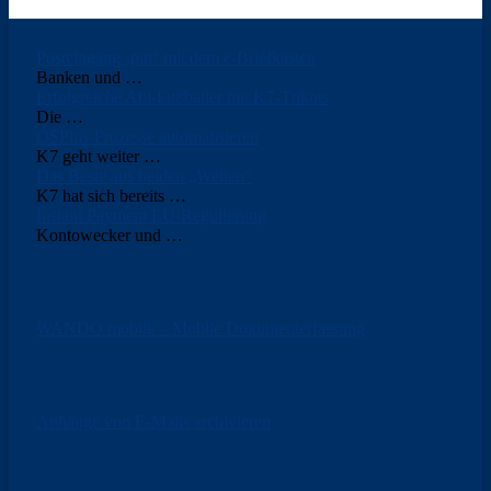
Posteingang ‚pur‘ mit dem e-Briefkasten
Banken und
…
Erfolgreiche Abi-Fußballer mit K7-Trikots
Die
…
OSPlus-Prozesse automatisieren
K7 geht weiter
…
Das Beste aus beiden „Welten“
K7 hat sich bereits
…
Instant Payment EU-Regulierung
Kontowecker und
…
WANDO mobile – Mobile Dokumenterfassung
Anhänge von E-Mails archivieren