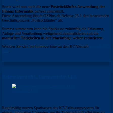
Somit wird nun auch die neue
Postrückläufer-Anwendung der
Finanz Informatik
perfekt unterstützt.
Diese Anwendung löst in OSPlus ab Release 23.1 den bestehenden
Geschäftsprozess „Postrückläufer“ ab.
Summa summarum kann die Sparkasse zukünftig die Erfassung,
Anlage und Verarbeitung weitgehend automatisieren und die
manuellen Tätigkeiten in der Marktfolge weiter reduzieren
.
Wenden Sie sich bei Interesse bitte an den K7-Vertrieb
vertrieb@k7-
it.de
.
Referenzprojekt: Tagespost der LBS
Bildquelle: LBS
Regelmäßig nutzen Sparkassen das K7-Erfassungssystem für
eigene, innovative Lösungen, um ihr Tagesgeschäft effektiver zu