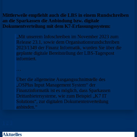
Mittlerweile empfiehlt auch die LBS in einem Rundschreiben
an die Sparkassen die Anbindung bzw. digitale
Dokumentverteilung mit dem K7-Erfassungssystem:
„Mit unserem Infoschreiben im November 2023 zum
Release 23.1, sowie dem Organisationsrundschreiben
2023/1349 der Finanz Informatik, wurden Sie über die
geplante digitale Bereitstellung der LBS-Tagespost
informiert.
…
Über die allgemeine Ausgangsschnittstelle des
„OSPlus Input Management System“ der
Finanzinformatik ist es möglich, dass Sparkassen
Drittanbietersysteme, wie zum Beispiel „K7 IT
Solutions“, zur digitalen Dokumentenverteilung
anbinden.“
1
2
3
Aktuelles